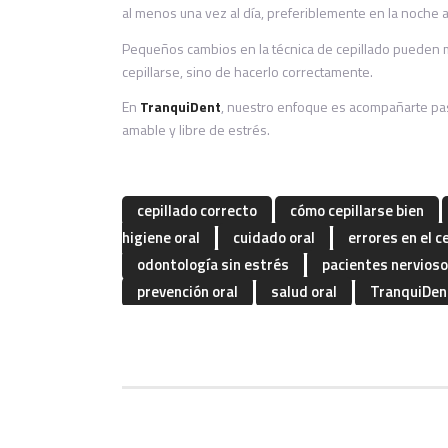
al menos una vez al día, preferiblemente en la noche 
Pequeños cambios en la técnica de cepillado pueden ma
cepillarse, sino de hacerlo correctamente.
En
TranquiDent
, nuestro enfoque es acompañarte paso
amable y libre de estrés.
cepillado correcto
cómo cepillarse bien
higiene oral
cuidado oral
errores en el c
odontología sin estrés
pacientes nervios
prevención oral
salud oral
TranquiDen