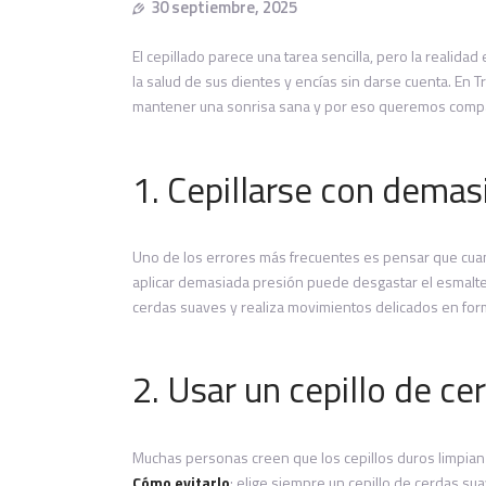
30 septiembre, 2025
El cepillado parece una tarea sencilla, pero la reali
la salud de sus dientes y encías sin darse cuenta. En
mantener una sonrisa sana y por eso queremos compart
1. Cepillarse con demas
Uno de los errores más frecuentes es pensar que cuant
aplicar demasiada presión puede desgastar el esmalte 
cerdas suaves y realiza movimientos delicados en form
2. Usar un cepillo de ce
Muchas personas creen que los cepillos duros limpian m
Cómo evitarlo
: elige siempre un cepillo de cerdas su