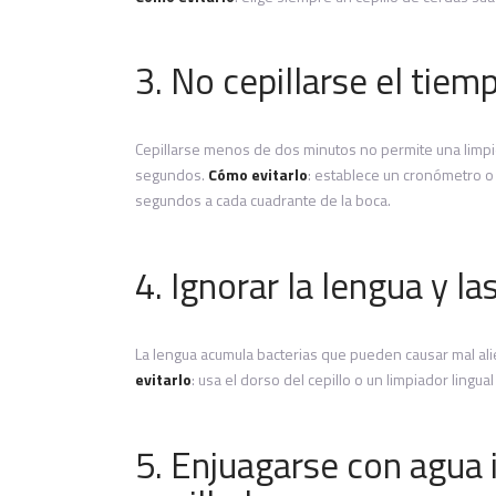
3. No cepillarse el tiem
Cepillarse menos de dos minutos no permite una limp
segundos.
Cómo evitarlo
: establece un cronómetro o 
segundos a cada cuadrante de la boca.
4. Ignorar la lengua y la
La lengua acumula bacterias que pueden causar mal al
evitarlo
: usa el dorso del cepillo o un limpiador lingu
5. Enjuagarse con agua