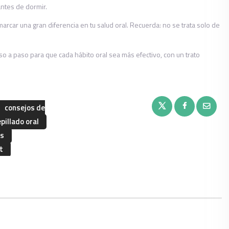
antes de dormir.
rcar una gran diferencia en tu salud oral. Recuerda: no se trata solo de
 a paso para que cada hábito oral sea más efectivo, con un trato
consejos de
epillado oral
os
t