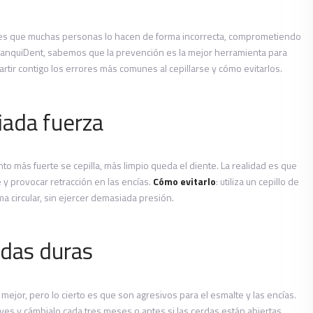
dad es que muchas personas lo hacen de forma incorrecta, comprometiendo
 TranquiDent, sabemos que la prevención es la mejor herramienta para
ir contigo los errores más comunes al cepillarse y cómo evitarlos.
iada fuerza
o más fuerte se cepilla, más limpio queda el diente. La realidad es que
y provocar retracción en las encías.
Cómo evitarlo
: utiliza un cepillo de
a circular, sin ejercer demasiada presión.
rdas duras
ejor, pero lo cierto es que son agresivos para el esmalte y las encías.
aves y cámbialo cada tres meses o antes si las cerdas están abiertas.