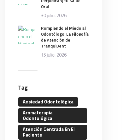
Perjudican) tu Salud
Oral
30 julio, 2026
Rompiendo el Miedo al
Odontólogo: La Filosofía
de Atención de
TranquiDent
15 julio, 2026
Tag
Ansiedad Odontológica
Aromaterapia
Odontológica
Atención Centrada En El
Paciente