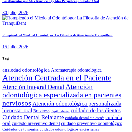
Los Alimentos que Más Benefician (y Más Perjudican) tu Salud Oral
30 julio, 2026
Rompiendo el Miedo al Odontólogo: La Filosofía de Atención de TranquiDent
15 julio, 2026
Tag
ansiedad odontológica
Aromaterapia odontológica
Atención Centrada en el Paciente
Atención
Atención Integral Dental
odontológica especializada en pacientes
nerviosos
Atención odontológica personalizada
bienestar oral
cuidado de los dientes
Bruxismo
Cepillo dental
Cuidado Dental Relajante
cuidado
cuidado dental sin estrés
oral
cuidado preventivo dental
cuidado preventivo odontológico
Cuidados de tu sonrisa
cuidados odontológicos
encías sanas