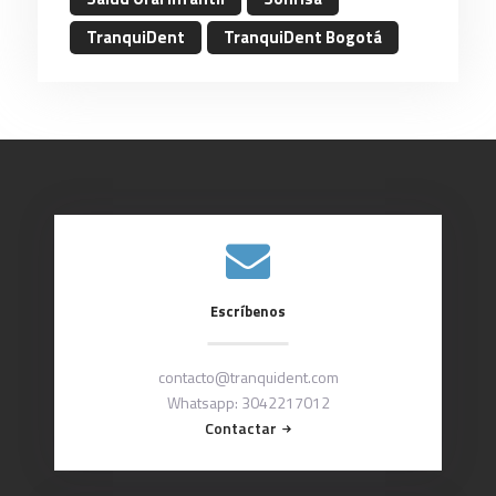
TranquiDent
TranquiDent Bogotá
Escríbenos
contacto@tranquident.com
Whatsapp: 3042217012
Contactar