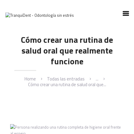
Cómo crear una rutina de
HOME
SOBRE TRANQUIDENT
salud oral que realmente
SERVICIOS
funcione
NUESTROS ARTÍCULOS
CONTACTO
Home
Todas las entradas
...
Cómo crear una rutina de salud oral que...