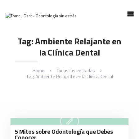
Tag: Ambiente Relajante en
HOME
SOBRE TRANQUIDENT
la Clínica Dental
SERVICIOS
NUESTROS ARTÍCULOS
Home
Todas las entradas
CONTACTO
Tag: Ambiente Relajante en la Clínica Dental
5 Mitos sobre Odontología que Debes
Conocer